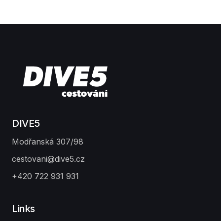
Egypt 11/2026
Filipíny 11/2026
Team
Contact
DIVE5
Modřanská 307/98
cestovani@dive5.cz
+420 722 931 931
Links